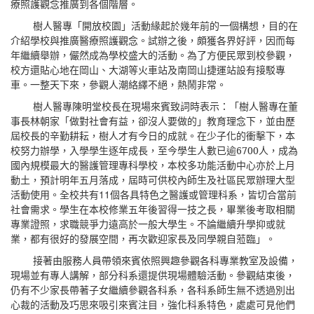
療照護觀念推廣到各個階層。
樹人醫專「開放校園」活動緣起於幾年前的一個構想，目的在
介紹學校與推廣醫療照護觀念。試辦之後，頗獲各界好評，因而每
年繼續舉辦，儼然成為學校盛大的活動。為了方便民眾到校參觀，
校方還貼心地在岡山、大湖等火車站
及南岡山捷運站
設有接駁專
車。一整天下來，參觀人潮絡繹不絕，熱鬧非常。
樹人醫專陳明堂校長在現場來賓致詞時表示：「樹人醫專在董
事長林朝家
「
做對社會有益
，
卻沒人要做的
」
教育理念下
，並由歷
屆校長的辛勤耕耘，樹人才有今日的成就。在少子化的衝擊下，
本
校努力辦學
，入學學生逐年成長，至今學生人數已逾
6700
人，成為
國內規模
最大的醫護管理專科學校
，本校多功能活動中心亦於上月
動土，預計明年五月落成，屆時可供校內師生及社區民眾辦理大型
11
活動使用
。全校共有
個各具特色之醫護或管理科系
，
皆切合當前
社會需求。學生在本校修業五年後習得一技之長，畢業後考取相關
專業證照，求職競爭力遠高於一般大學生。不論繼續升學抑或就
業，都有很好的發展空間，再次歡迎家長及同學親自蒞臨」
。
接著由服務人員帶領來賓依照興趣參觀各科專業教室及設備，
現場並有專人講解，部分科系還提供現場體驗活動。參觀結束後，
仍有不少家長帶著子女繼續參觀各科系，各科系師生無不透過別出
心裁的活動及巧思來吸引來賓注目
，強化科系特色，處處可
見他們