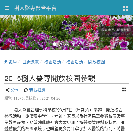
樹人醫專影音平台
知識庫
目錄總覽
校園活動
校園活動
開放校園
2015樹人醫專開放校園參觀
分享
我要推薦
瀏覽: 11070,
最近修訂: 2021-04-26
3
7
樹人醫護管理專科學校於
月
日（星期六）舉辦「開放校園」
參觀活動，邀請國中學生、老師、家長以及社區民眾參觀校園
及
專
業教室設備，期望藉此讓社會大眾更加了解醫療管理科系特色
，並
體驗優質的校園環境
；也盼望更多青年學子加入醫護的行列，將醫