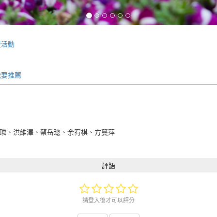
流活動
我要推薦
嘉璘、洪維澤、蔡岳璁、余宥棋、方蔓萍
評語
請登入後才可以評分