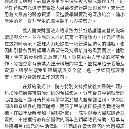
透過此次締約，鼓勵更多畢業生優先投入臨床護理工作，同
時期待院方派遣專業醫護人員至校進行講座與教學，充分運
用義大豐富的醫療資源，促進教學與實務的深度結合，縮小
學用落差，提升學生的職場競爭力與適應力。
義大醫療財團法人體系致力於打造護理友善的職場
環境與文化，並在護理人才的培育上不遺餘力。杜元坤院長
在致詞時表示，護理人力短缺是一項普遍且迫切的挑戰，也
因此引發各界對護理人員留任及持續培育的重要關注。他強
調，今天的簽約儀式意義非凡，期望藉由與學校的緊密合
作，發掘更多有志進入臨床職場的學生，並提早給予栽培及
資源，讓學生感受到歸屬感與安全感，進一步認同護理專
業，堅定投身護理工作的志向。
在簽約儀式中，院方特別安排播放義大醫院神經外
科加護病房鄭可奇護理師的預錄影片，分享從五專到就業的
心路歷程。鄭可奇於兩年前畢業於樹人醫專護理科，求學期
間透過系統性的職涯輔導，明確了畢業後直接投身職場的目
標。在四年級時參加「展翅計畫」，成功與義大醫院媒合並
簽約，不僅獲得教育部提供的兩年全額學雜費補助，還享有
醫院每月1萬元的生活津貼，並完成在義大醫院的六週臨床