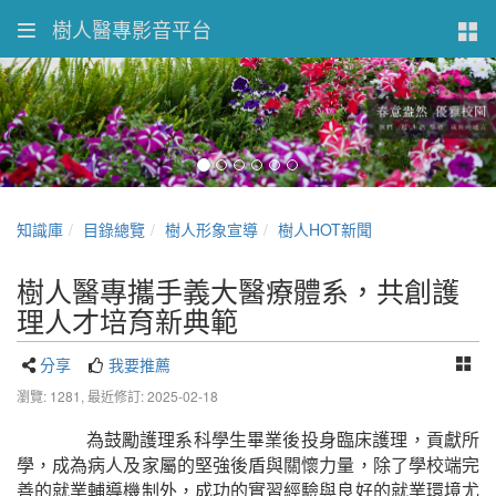
樹人醫專影音平台
知識庫
目錄總覽
樹人形象宣導
樹人HOT新聞
樹人醫專攜手義大醫療體系，共創護
理人才培育新典範
分享
我要推薦
瀏覽: 1281,
最近修訂: 2025-02-18
為鼓勵護理系科學生畢業後投身臨床護理，貢獻所
學，成為病人及家屬的堅強後盾與關懷力量，除了學校端完
善的就業輔導機制外，成功的實習經驗與良好的就業環境尤