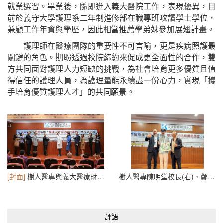
就業選習。畢業後，隨即進入義大醫院工作，表現優異，目
前於義守大學護理系二年制進修部在職專班攻讀學士學位，
兼顧工作年資與學歷，因此相當推薦學弟妹參加展翅計畫。
護理師在醫療團隊的重要性不可言喻，更是疾病照護最
關鍵的角色。期盼透過校院締約來促成更全面性的合作，雙
方共同面對護理人力短缺的挑戰，為社會培育更多優質且值
得信任的護理人員，為護理量能永續盡一份心力，實現「攜
手培育優質護理人才」的共同願景。
[封面]
樹人醫專與義大醫療財團法人體系簽訂合作備忘錄
樹人醫專陳明堂校長(右)、鄭可奇護理師及護理科李天豪主任合影
評語