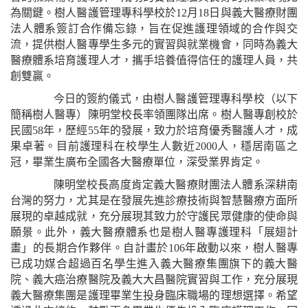
為關鍵。樹人醫護管理專科學校於12月18日與義大醫療財團
法人體系簽訂合作備忘錄，旨在促進護理領域的合作與交
流，提供樹人醫專學生多元的實習與就業機會，同時為義大
醫療體系培育護理人才，攜手培養值得信任的護理人員，共
創雙贏。
今日的簽約儀式，由樹人醫護管理專科學校（以下
簡稱樹人醫專）陳明堂校長率領團隊出席。樹人醫專創校於
民國58年，歷經55年的發展，致力於培育優秀醫護人才，成
果卓著。目前護理科在校學生人數近2000人，穩居南區之
冠，畢業生廣布全國各大醫療單位，深受業界肯定。
陳明堂校長高度肯定義大醫療財團法人體系深耕南
台灣的努力，尤其是在發展先進診療技術與智慧醫療方面所
展現的卓越成就，充分展現其致力於守護民眾健康的使命與
願景。此外，義大醫療體系也是樹人醫專護理科「展翅計
畫」的長期合作夥伴。自計畫於106年啟動以來，樹人醫專
已成功媒合超過百名學生進入義大醫療集團旗下的義大醫
院、義大癌治療醫院及義大大昌醫院實習與工作，充分展現
義大醫療集團是護理畢業生投身臨床職場的理想選擇。希望