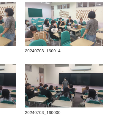
20240703_160014
20240703_160000