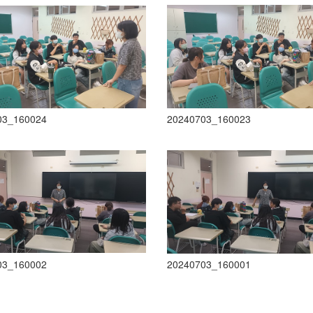
03_160024
20240703_160023
03_160002
20240703_160001