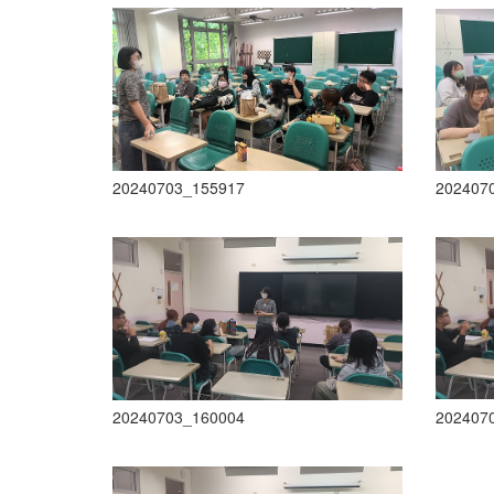
20240703_155917
202407
20240703_160004
202407