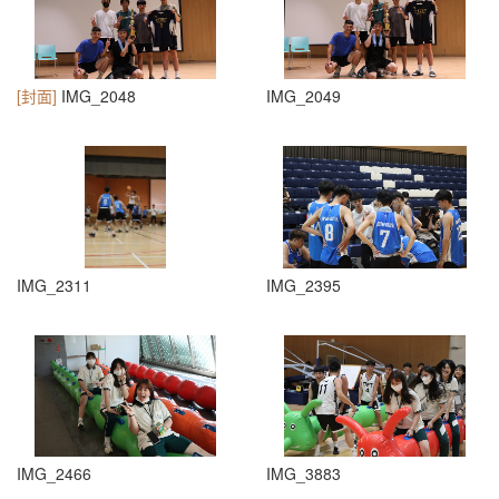
[封面]
IMG_2048
IMG_2049
IMG_2311
IMG_2395
IMG_2466
IMG_3883