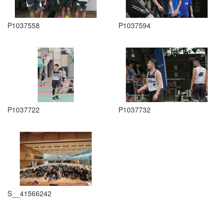
P1037558
P1037594
P1037722
P1037732
S__41566242