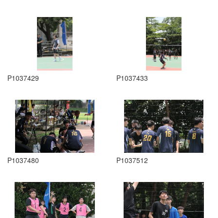
P1037429
P1037433
P1037480
P1037512