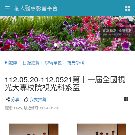
樹人醫專影音平台
知識庫
目錄總覽
學術單位
視光學科
112.05.20-112.0521第十一屆全國視
光大專校院視光科系盃
分享
我要推薦
瀏覽: 1425,
最近修訂: 2024-01-18