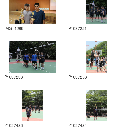
IMG_4289
P1037221
P1037236
P1037256
P1037423
P1037424