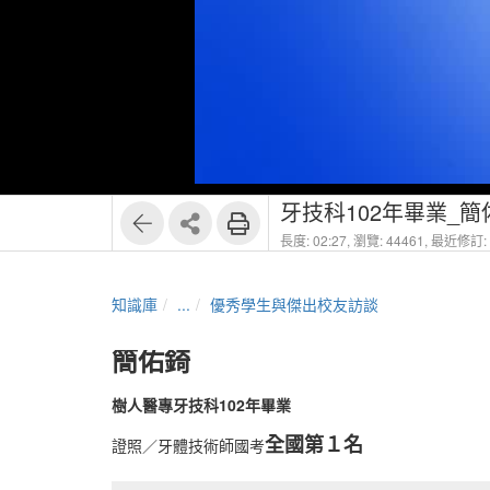
1
4
牙技科102年畢業_簡
長度: 02:27,
瀏覽: 44461,
最近修訂: 2
知識庫
...
優秀學生與傑出校友訪談
簡佑錡
樹人醫專牙技科102年畢業
全國第１名
證照／牙體技術師國考