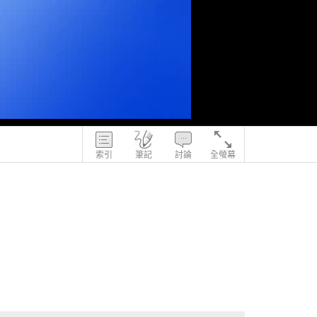
索引
筆記
討論
全螢幕