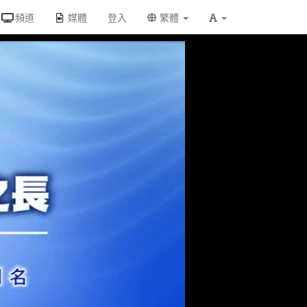
頻道
媒體
登入
繁體