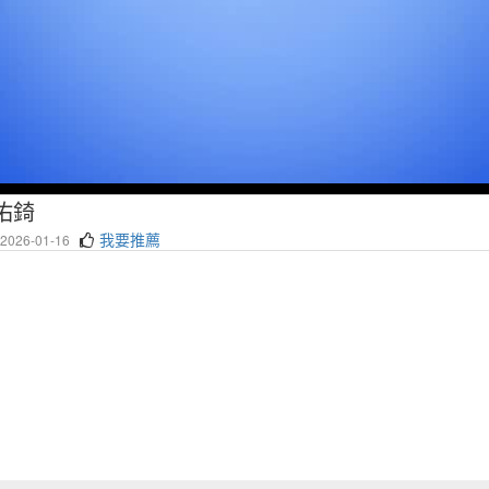
佑錡
我要推薦
026-01-16