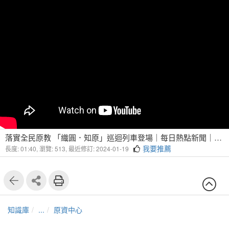
落實全民原教 「織圓．知原」巡迴列車登場｜每日熱點新聞｜原住民族電視台
我要推薦
長度: 01:40,
瀏覽: 513,
最近修訂: 2024-01-19
知識庫
...
原資中心