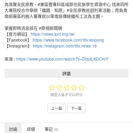
為落實全民原教，#東區暨專科區域原住民族學生資源中心 找來四所
大專院校合作舉辦「織園．知原」#全民原教巡迴列車活動；而負責
南部展區的樹人醫專就以卑南族傳統織布工法為主題。
掌握即時消息就在 #原視新聞網
【官方網站】
https://news.ipcf.org.tw/
【Facebook】
https://www.facebook.com/titv.sinpong
【Instagram】
https://instagram.com/titv.news.16
來源 :
https://www.youtube.com/watch?v=D0ptLKGOniY
評語
請登入後才可以評分
上一篇
下一篇
討論
詳細
筆記
(0)